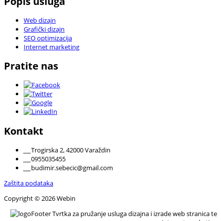
Popis usluga
Web dizajn
Grafički dizajn
SEO optimizacija
Internet marketing
Pratite nas
Kontakt
___
Trogirska 2, 42000 Varaždin
___
0955035455
___
budimir.sebecic@gmail.com
Zaštita podataka
Copyright © 2026 Webin
Tvrtka za pružanje usluga dizajna i izrade web stranica te