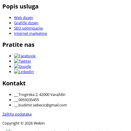
Popis usluga
Web dizajn
Grafički dizajn
SEO optimizacija
Internet marketing
Pratite nas
Kontakt
___
Trogirska 2, 42000 Varaždin
___
0955035455
___
budimir.sebecic@gmail.com
Zaštita podataka
Copyright © 2026 Webin