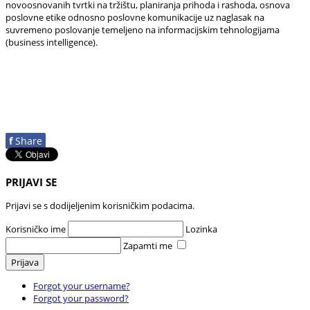
novoosnovanih tvrtki na tržištu, planiranja prihoda i rashoda, osnova
poslovne etike odnosno poslovne komunikacije uz naglasak na
suvremeno poslovanje temeljeno na informacijskim tehnologijama
(business intelligence).
f
Share
PRIJAVI SE
Prijavi se s dodijeljenim korisničkim podacima.
Korisničko ime
Lozinka
Zapamti me
Prijava
Forgot your username?
Forgot your password?